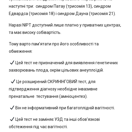
наступні три:
синдром Патау (трисомія 13), синдром
Едвардса (трисомія 18) і синдром Дауна (трисомія 21).
Наразі NIPT доступний лише платно у приватних центрах,
та має високу собівартість.
Тому варто пам’ятати про його особливості та
обмеження:
Цей тест не призначений для виявлення генетичних
захворювань плода, окрім цільових анеуплоїдій.
Це розширений СКРИНІНГОВИЙ тест, для
підтвердження діагнозу необхідне інвазивне
пренатальне
тестування (амніоцентез).
Він не інформативний при багатоплідній вагітності.
Цей тест не заміняє УЗД та інші обов’язкові
обстеження під час вагітності.