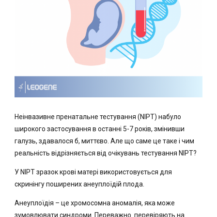
Неінвазивне пренатальне тестування (NIPT) набуло
широкого застосування в останні 5-7 років, змінивши
галузь, здавалося б, миттєво. Але що саме це таке і чим
реальність відрізняється від очікувань тестування NIPT?
У NIPT зразок крові матері використовується для
скринінгу поширених анеуплоїдій плода.
Анеуплоїдія – це хромосомна аномалія, яка може
зумовлювати синдроми. Переважно
перевіряють на